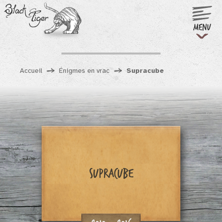
Black
Tiger
Menu
Accueil
Énigmes en vrac
Supracube
Supracube