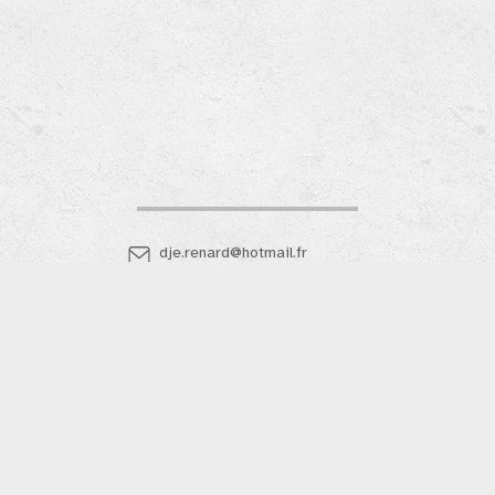
dje.renard@hotmail.fr
@dje_renard
Plan du site
Mentions légales
S'abonner aux actus