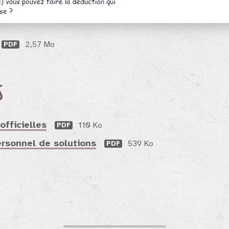
2,57 Mo
PDF
s
officielles
110 Ko
PDF
ersonnel de solutions
539 Ko
PDF