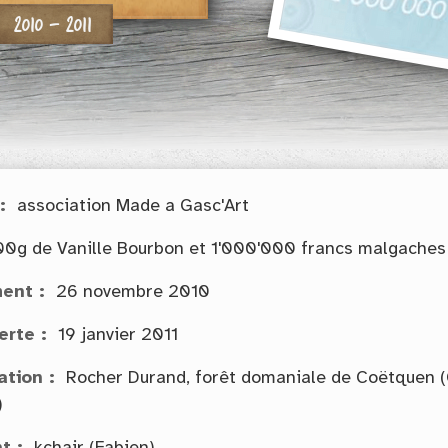
2010 - 2011
association Made a Gasc'Art
00g de Vanille Bourbon et 1'000'000 francs malgaches
ent
26 novembre 2010
erte
19 janvier 2011
ation
Rocher Durand, forêt domaniale de Coëtquen 
)