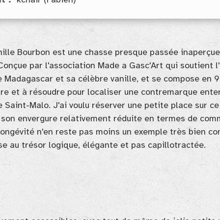
t
kchair (Fabien)
nille Bourbon est une chasse presque passée inaperçue
onçue par l'association Made a Gasc'Art qui soutient l'
 de Madagascar et sa célèbre vanille, et se compose en 
dre et à résoudre pour localiser une contremarque ente
Saint-Malo. J'ai voulu réserver une petite place sur ce
 son envergure relativement réduite en termes de com
longévité n'en reste pas moins un exemple très bien co
e au trésor logique, élégante et pas capillotractée.