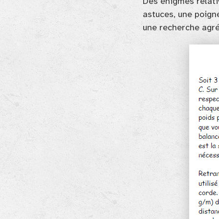
Des énigmes relati
astuces, une poign
une recherche agré